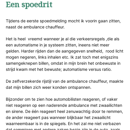
Een spoedrit
Tijdens de eerste spoedmelding mocht ik voorin gaan zitten,
naast de ambulance chauffeur.
Het is heel vreemd wanneer je al die verkeersregels ,die als
een automatisme in je systeem zitten, ineens niet meer
gelden. Harder rijden dan de aangegeven snelheid, rood licht
mogen negeren, links inhalen etc. Ik zat toch met enigszins
samengeknepen billen, omdat in mijn brein het onbewuste in
strijd kwam met het bewuste; automatisme versus ratio.
De zelfverzekerde rijstijl van de ambulance chauffeur, maakte
dat mijn billen zich weer konden ontspannen.
Bijzonder om te zien hoe automobilisten reageren, of vaker
niet reageren op een naderende ambulance met zwaailichten
en sirene. De één reageert heel zenuwachtig door te remmen,
de ander reageert pas wanneer blijkbaar het zwaailicht
waarneembaar is in de spiegels. En het zal me niet verbazen
dat sommigen met andere zaken bezig zijn in de auto, zoals