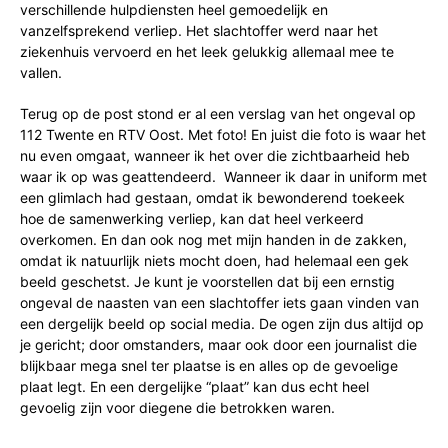
verschillende hulpdiensten heel gemoedelijk en
vanzelfsprekend verliep. Het slachtoffer werd naar het
ziekenhuis vervoerd en het leek gelukkig allemaal mee te
vallen.
Terug op de post stond er al een verslag van het ongeval op
112 Twente en RTV Oost. Met foto! En juist die foto is waar het
nu even omgaat, wanneer ik het over die zichtbaarheid heb
waar ik op was geattendeerd. Wanneer ik daar in uniform met
een glimlach had gestaan, omdat ik bewonderend toekeek
hoe de samenwerking verliep, kan dat heel verkeerd
overkomen. En dan ook nog met mijn handen in de zakken,
omdat ik natuurlijk niets mocht doen, had helemaal een gek
beeld geschetst. Je kunt je voorstellen dat bij een ernstig
ongeval de naasten van een slachtoffer iets gaan vinden van
een dergelijk beeld op social media. De ogen zijn dus altijd op
je gericht; door omstanders, maar ook door een journalist die
blijkbaar mega snel ter plaatse is en alles op de gevoelige
plaat legt. En een dergelijke “plaat” kan dus echt heel
gevoelig zijn voor diegene die betrokken waren.