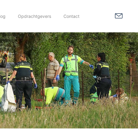
log
Opdrachtgevers
Contact