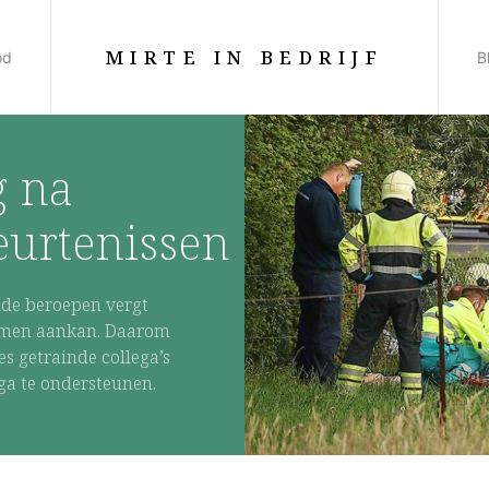
MIRTE IN BEDRIJF
od
B
g na
eurtenissen
de beroepen vergt
n men aankan. Daarom
es getrainde collega’s
ga te ondersteunen.