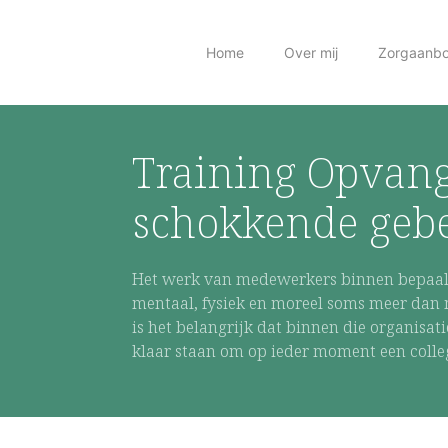
Home
Over mij
Zorgaanb
Training Opvan
schokkende geb
Het werk van medewerkers binnen bepaal
mentaal, fysiek en moreel soms meer da
is het belangrijk dat binnen die organisati
klaar staan om op ieder moment een colle