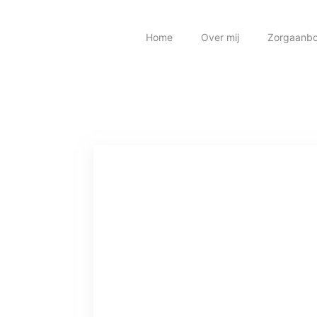
Home
Over mij
Zorgaanb