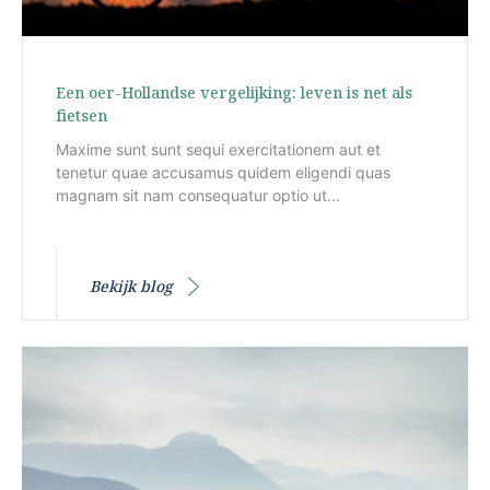
Een oer-Hollandse vergelijking: leven is net als
fietsen
Maxime sunt sunt sequi exercitationem aut et
tenetur quae accusamus quidem eligendi quas
magnam sit nam consequatur optio ut...
Bekijk blog