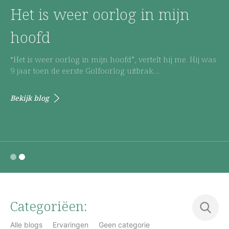
Het is weer oorlog in mijn
hoofd
“Het is weer oorlog in mijn hoofd”, vertelt hij me. Hij was
9 jaar toen de eerste Golfoorlog uitbrak....
Bekijk blog
1
2
Categoriëen:
Alle blogs
Ervaringen
Geen categorie