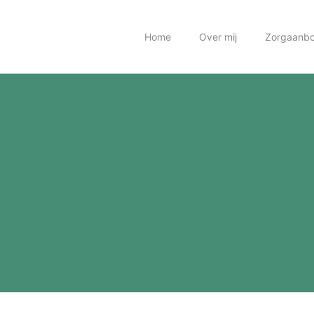
Home
Over mij
Zorgaanb