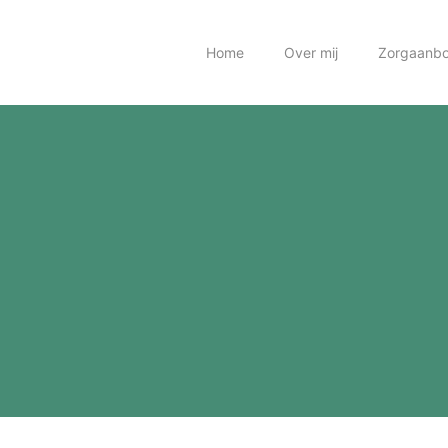
Home
Over mij
Zorgaanb